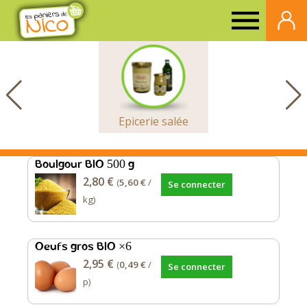
Paniers
de
Nico
Epicerie salée
Boulgour BIO 500 g
2,80 €
(
5,60 €
/
Se connecter
kg)
Oeufs gros BIO ×6
2,95 €
(
0,49 €
/
Se connecter
p)