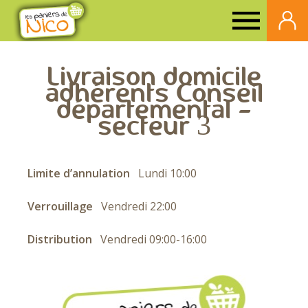
Paniers
de
Livraison domicile
adhérents Conseil
Nico
départemental -
secteur 3
Limite d’annulation
Lundi 10:00
Verrouillage
Vendredi 22:00
Distribution
Vendredi 09:00-16:00