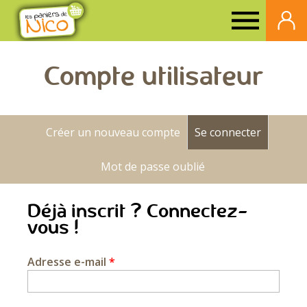
Paniers
de
Compte utilisateur
Nico
Créer un nouveau compte
Se connecter
(onglet a
Onglets
principaux
Mot de passe oublié
Déjà inscrit ? Connectez-
vous !
Adresse e-mail
*